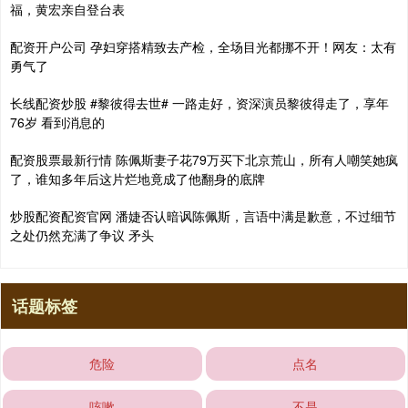
福，黄宏亲自登台表
配资开户公司 孕妇穿搭精致去产检，全场目光都挪不开！网友：太有
勇气了
长线配资炒股 #黎彼得去世# 一路走好，资深演员黎彼得走了，享年
76岁 看到消息的
配资股票最新行情 陈佩斯妻子花79万买下北京荒山，所有人嘲笑她疯
了，谁知多年后这片烂地竟成了他翻身的底牌‌
炒股配资配资官网 潘婕否认暗讽陈佩斯，言语中满是歉意，不过细节
之处仍然充满了争议 矛头
话题标签
危险
点名
咳嗽
不是