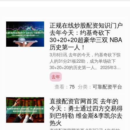
正规在线炒股配资知识门户
去年今天：约基奇砍下
30+20+20超豪华三双 NBA
历史第一人！
3月8日讯 去年的今天，约基奇砍下惊
人的31分21板22助，成为单场砍下
30+20+20的历史第一人。 2025年3月8
日，掘金主场经历加时以149-141击
去年
败....
查看：
75
分类：
可靠配资平台
直接配资官网首页 去年的
今天：勇士通过四方交易得
到巴特勒 维金斯&李凯尔去
热火