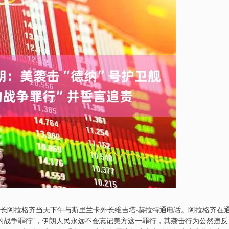
外长阿拉格齐当天下午与斯里兰卡外长维吉塔·赫拉特通电话。阿拉格齐在
例的战争罪行”，伊朗人民永远不会忘记美方这一罪行，其袭击行为公然违反